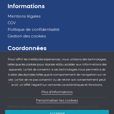
Informations
Mentions légales
CGV
Politique de confidentialité
Gestion des cookies
Coordonnées
Du lundi au vendredi
Pour offrir les meilleures expériences, nous utilisons des technologies
telles que les cookies pour stocker et/ou accéder aux informations des
de 7h30 à 12h00 et de 13h30 à 18h00
appareils. Le fait de consentir à ces technologies nous permettra de
traiter des données telles que le comportement de navigation sur ce
2 Rue Philippe Lebon
site. Le fait de ne pas consentir ou de retirer son consentement peut
69740 Genas
avoir un effet négatif sur certaines caractéristiques et fonctions.
Plus d'informations
Personnaliser les cookies
Rhône Elec Distribution
© 2023
–
Conception & SEO
iOnweb
ACCEPTER