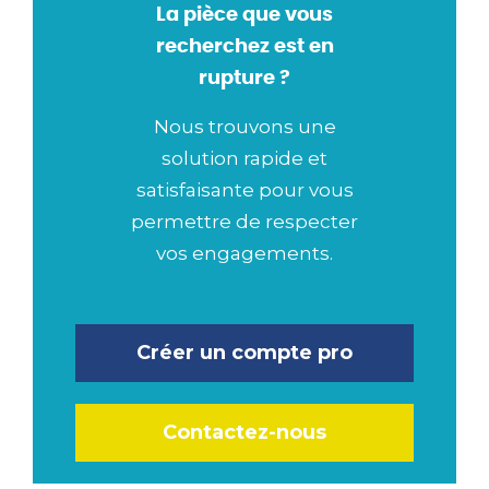
La pièce que vous
recherchez est en
rupture ?
Nous trouvons une
solution rapide et
satisfaisante pour vous
permettre de respecter
vos engagements.
Créer un compte pro
Contactez-nous