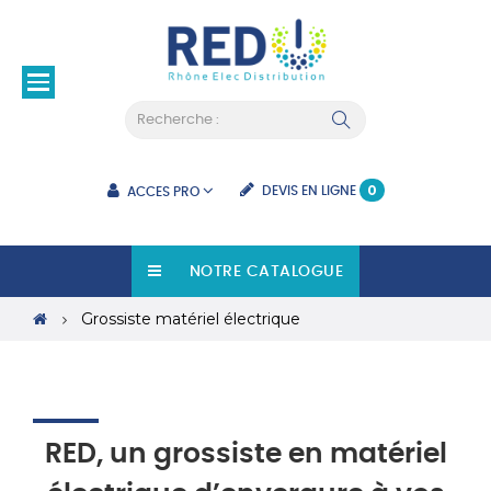
Basculer
☰
la
navigation
0
DEVIS EN LIGNE
ACCES PRO
NOTRE CATALOGUE
Grossiste matériel électrique
RED, un grossiste en matériel