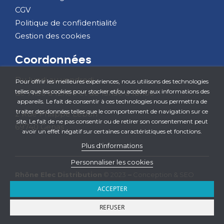
CGV
Politique de confidentialité
Gestion des cookies
Coordonnées
Du lundi au vendredi
Pour offrir les meilleures expériences, nous utilisons des technologies
telles que les cookies pour stocker et/ou accéder aux informations des
de 7h30 à 12h00 et de 13h30 à 18h00
appareils. Le fait de consentir à ces technologies nous permettra de
traiter des données telles que le comportement de navigation sur ce
2 Rue Philippe Lebon
site. Le fait de ne pas consentir ou de retirer son consentement peut
69740 Genas
avoir un effet négatif sur certaines caractéristiques et fonctions.
Plus d'informations
Personnaliser les cookies
Rhône Elec Distribution
© 2023
–
Conception & SEO
iOnweb
ACCEPTER
REFUSER