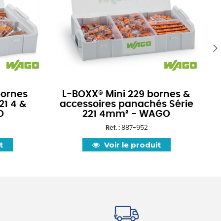
›
bornes
L-BOXX® Mini 229 bornes &
21 4 &
accessoires panachés Série
O
221 4mm² - WAGO
Ref. :
887-952
t
Voir le produit