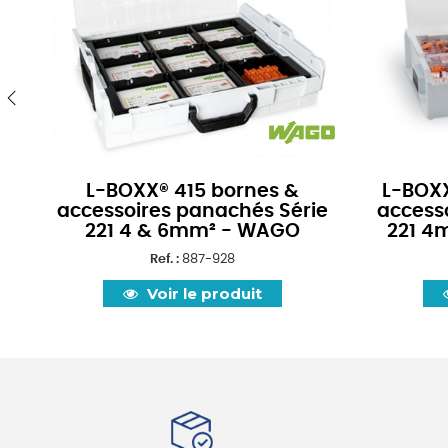
‹
L-BOXX® 415 bornes &
L-BOXX
accessoires panachés Série
access
221 4 & 6mm² - WAGO
221 4
Ref. :
887-928
Voir le produit