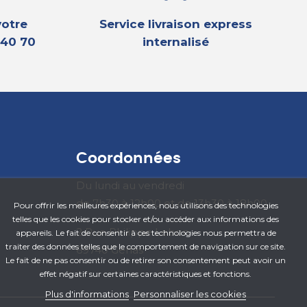
votre
Service livraison express
 40 70
internalisé
Coordonnées
Du lundi au vendredi
de 7h30 à 12h00 et de 13h30 à 18h00
Pour offrir les meilleures expériences, nous utilisons des technologies
telles que les cookies pour stocker et/ou accéder aux informations des
2 Rue Philippe Lebon
appareils. Le fait de consentir à ces technologies nous permettra de
traiter des données telles que le comportement de navigation sur ce site.
69740 Genas
Le fait de ne pas consentir ou de retirer son consentement peut avoir un
effet négatif sur certaines caractéristiques et fonctions.
Plus d'informations
Personnaliser les cookies