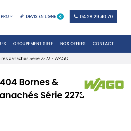
0
04 28 29 40 70
DEVIS EN LIGNE
 PRO
RES
GROUPEMENT SIELE
NOS OFFRES
CONTACT
ires panachés Série 2273 - WAGO
 404 Bornes &
anachés Série 2273