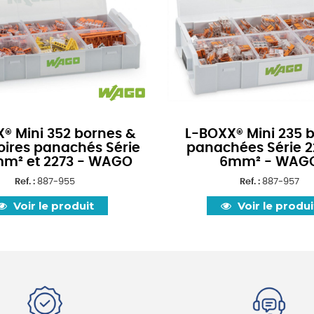
® Mini 352 bornes &
L-BOXX® Mini 235 
oires panachés Série
panachées Série 2
mm² et 2273 - WAGO
6mm² - WAG
Ref. :
887-955
Ref. :
887-957
Voir le produit
Voir le produi