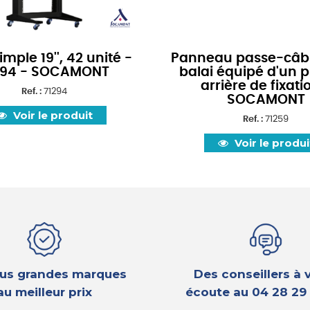
imple 19'', 42 unité -
Panneau passe-câble
294 - SOCAMONT
balai équipé d'un 
arrière de fixati
Ref. :
71294
SOCAMONT
Voir le produit
Ref. :
71259
Voir le produi
lus grandes marques
Des conseillers à 
au meilleur prix
écoute au
04 28 29