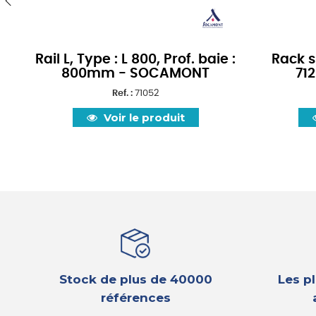
‹
Rail L, Type : L 800, Prof. baie :
Rack s
800mm - SOCAMONT
71
Ref. :
71052
Voir le produit
Stock de plus de 40000
Les p
références