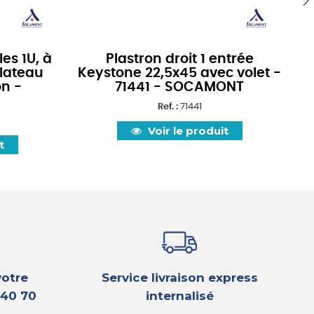
›
s 1U, à
Plastron droit 1 entrée
plateau
Keystone 22,5x45 avec volet -
on -
71441 - SOCAMONT
Ref. :
71441
Voir le produit
t
votre
Service livraison express
 40 70
internalisé